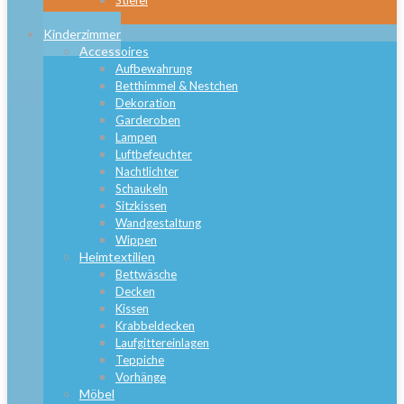
Stiefel
Close
Kinderzimmer
Accessoires
Aufbewahrung
Betthimmel & Nestchen
Dekoration
Garderoben
Lampen
Luftbefeuchter
Nachtlichter
Schaukeln
Sitzkissen
Wandgestaltung
Wippen
Heimtextilien
Bettwäsche
Decken
Kissen
Krabbeldecken
Laufgittereinlagen
Teppiche
Vorhänge
Möbel