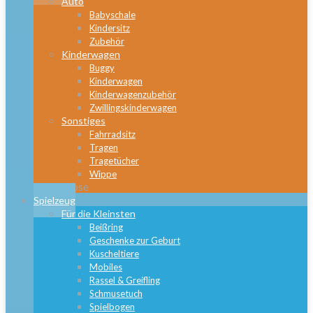
Auto
Babyschale
Kindersitz
Zubehör
Kinderwagen
Buggy
Kinderwagen
Kinderwagenzubehör
Zwillingskinderwagen
Sonstiges
Fahrradsitz
Tragen
Tragetücher
Wippe
Close
Spielzeug
Für die Kleinsten
Beißring
Geschenke zur Geburt
Kuscheltiere
Mobiles
Rassel & Greifling
Schmusetuch
Spielbogen