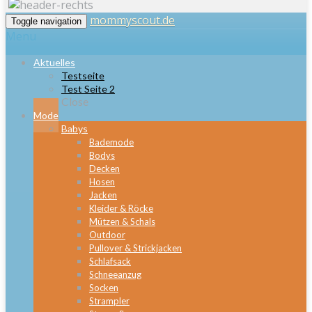
mommyscout.de
Toggle navigation
Menu
Aktuelles
Testseite
Test Seite 2
Close
Mode
Babys
Bademode
Bodys
Decken
Hosen
Jacken
Kleider & Röcke
Mützen & Schals
Outdoor
Pullover & Strickjacken
Schlafsack
Schneeanzug
Socken
Strampler