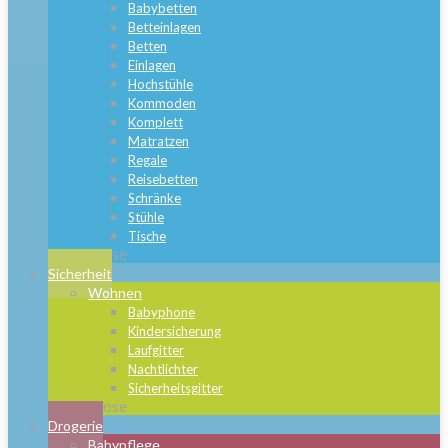
Babybetten
Betteinlagen
Betten
Einlagen
Hochstühle
Kommoden
Komplett
Matratzen
Regale
Reisebetten
Schränke
Stühle
Tische
Close
Sicherheit
Wohnen
Babyphone
Kindersicherung
Laufgitter
Nachtlichter
Sicherheitsgitter
Close
Drogerie
Babypflege