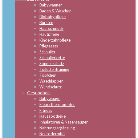
Babywannen
Baden & Waschen
Biobabypflege
Bürsten
Haarschmuck
Hautpflege
Kinderzahnpflege
Pflegesets
Schnuller
Schnullerkette
Sonnenschutz
Toilettentraining
Töpfchen
Waschlappen
Wundschutz
Gesundheit
Babywaage
Fieberthermometer
Fitness
Hausapotheke
Inhalatoren & Nasensauger
Nahrungsergänzung
Neurodermitis