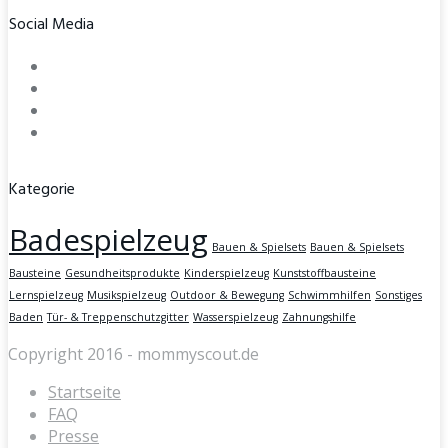
Social Media
Kategorie
Badespielzeug
Bauen & Spielsets
Bauen & Spielsets
Bausteine
Gesundheitsprodukte
Kinderspielzeug
Kunststoffbausteine
Lernspielzeug
Musikspielzeug
Outdoor & Bewegung
Schwimmhilfen
Sonstiges
Baden
Tür- & Treppenschutzgitter
Wasserspielzeug
Zahnungshilfe
Copyright 2016 - mommyscout.de
Startseite
FAQ
Presse