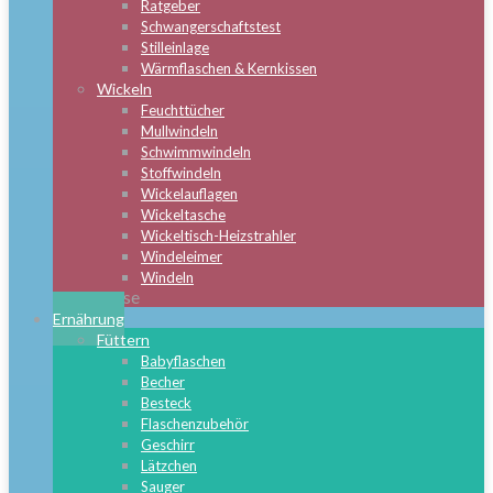
Ratgeber
Schwangerschaftstest
Stilleinlage
Wärmflaschen & Kernkissen
Wickeln
Feuchttücher
Mullwindeln
Schwimmwindeln
Stoffwindeln
Wickelauflagen
Wickeltasche
Wickeltisch-Heizstrahler
Windeleimer
Windeln
Close
Ernährung
Füttern
Babyflaschen
Becher
Besteck
Flaschenzubehör
Geschirr
Lätzchen
Sauger