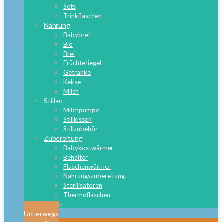
Sets
Trinkflaschen
Nahrung
Babybrei
Bio
Brei
Früchteriegel
Getränke
Kekse
Milch
Stillen
Milchpumpe
Stillkissen
Stillzubehör
Zubereitung
Babykostwärmer
Behälter
Flaschenwärmer
Nahrungszubereitung
Sterilisatoren
Thermoflaschen
Close
Unterwegs