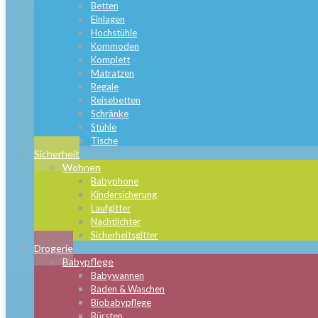
Betten
Einlagen
Hochstühle
Kommoden
Komplett
Matratzen
Regale
Reisebetten
Schränke
Stühle
Tische
Sicherheit
Wohnen
Babyphone
Kindersicherung
Laufgitter
Nachtlichter
Sicherheitsgitter
Drogerie
Babypflege
Babywannen
Baden & Waschen
Biobabypflege
Bürsten