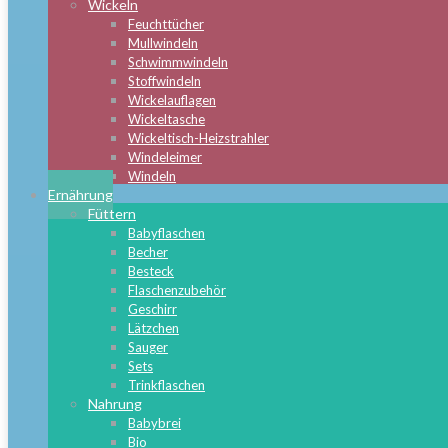
Wickeln
Feuchttücher
Mullwindeln
Schwimmwindeln
Stoffwindeln
Wickelauflagen
Wickeltasche
Wickeltisch-Heizstrahler
Windeleimer
Windeln
Ernährung
Füttern
Babyflaschen
Becher
Besteck
Flaschenzubehör
Geschirr
Lätzchen
Sauger
Sets
Trinkflaschen
Nahrung
Babybrei
Bio