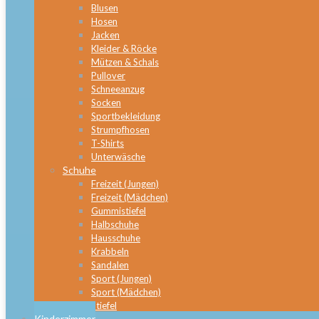
Blusen
Hosen
Jacken
Kleider & Röcke
Mützen & Schals
Pullover
Schneeanzug
Socken
Sportbekleidung
Strumpfhosen
T-Shirts
Unterwäsche
Schuhe
Freizeit (Jungen)
Freizeit (Mädchen)
Gummistiefel
Halbschuhe
Hausschuhe
Krabbeln
Sandalen
Sport (Jungen)
Sport (Mädchen)
Stiefel
Kinderzimmer