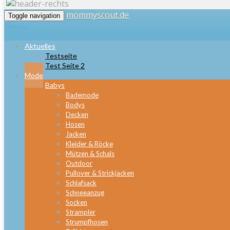
mommyscout.de
Toggle navigation
Menu
Aktuelles
Testseite
Test Seite 2
Mode
Babys
Bademode
Bodys
Decken
Hosen
Jacken
Kleider & Röcke
Mützen & Schals
Outdoor
Pullover & Strickjacken
Schlafsack
Schneeanzug
Socken
Strampler
Strumpfhosen