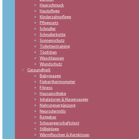
Haarschmuck
Hautpflege
Kinderzahnpflege
Pflegesets
Schnuller
Schnullerkette
Sonnenschutz
Toilettentraining
Töpfchen
Waschlappen
Wundschutz
Gesundheit
Babywaage
Fieberthermometer
Fitness
Hausapotheke
Inhalatoren & Nasensauger
Nahrungsergänzung
Neurodermitis
Ratgeber
Schwangerschaftstest
Stilleinlage
Wärmflaschen & Kernkissen