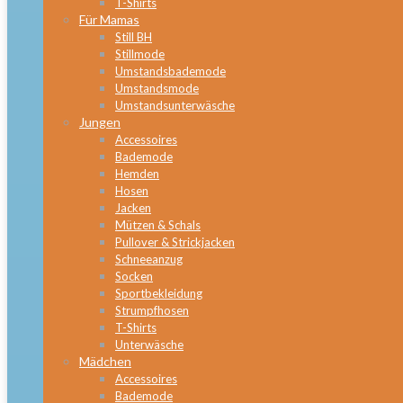
T-Shirts
Für Mamas
Still BH
Stillmode
Umstandsbademode
Umstandsmode
Umstandsunterwäsche
Jungen
Accessoires
Bademode
Hemden
Hosen
Jacken
Mützen & Schals
Pullover & Strickjacken
Schneeanzug
Socken
Sportbekleidung
Strumpfhosen
T-Shirts
Unterwäsche
Mädchen
Accessoires
Bademode