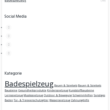
Badespielzeug
(19)
Social Media
Kategorie
Badespielzeug
Bauen & Spielsets
Bauen & Spielsets
Bausteine
Gesundheitsprodukte
Kinderspielzeug
Kunststoffbausteine
Lernspielzeug
Musikspielzeug
Outdoor & Bewegung
Schwimmhilfen
Sonstiges
Baden
Tür- & Treppenschutzgitter
Wasserspielzeug
Zahnungshilfe