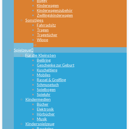
Buggy
Kinderwagen
Kinderwagenzubehör
Zwillingskinderwagen
Sonstiges
Fahrradsitz
Tragen
Tragetücher
Wippe
Close
Spielzeug
Für die Kleinsten
Beißring
Geschenke zur Geburt
Kuscheltiere
Mobiles
Rassel & Greifling
Schmusetuch
Spielbogen
Spieluhr
Kindermedien
Bücher
Elektronik
Hörbücher
Musik
Kinderspielzeug
Bausteine