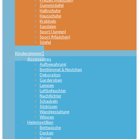
Freizeit (Mädchen)
Gummistiefel
Halbschuhe
Hausschuhe
Krabbeln
Sandalen
Sport (Jungen)
Sport (Mädchen)
Stiefel
Close
Kinderzimmer
Accessoires
Aufbewahrung
Betthimmel & Nestchen
Dekoration
Garderoben
Lampen
Luftbefeuchter
Nachtlichter
Schaukeln
Sitzkissen
Wandgestaltung
Wippen
Heimtextilien
Bettwäsche
Decken
Kissen