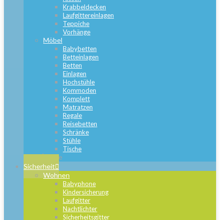
Krabbeldecken
Laufgittereinlagen
Teppiche
Vorhänge
Möbel
Babybetten
Betteinlagen
Betten
Einlagen
Hochstühle
Kommoden
Komplett
Matratzen
Regale
Reisebetten
Schränke
Stühle
Tische
Close
Sicherheit
Wohnen
Babyphone
Kindersicherung
Laufgitter
Nachtlichter
Sicherheitsgitter