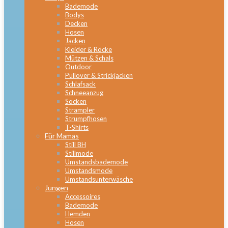
Bademode
Bodys
Decken
Hosen
Jacken
Kleider & Röcke
Mützen & Schals
Outdoor
Pullover & Strickjacken
Schlafsack
Schneeanzug
Socken
Strampler
Strumpfhosen
T-Shirts
Für Mamas
Still BH
Stillmode
Umstandsbademode
Umstandsmode
Umstandsunterwäsche
Jungen
Accessoires
Bademode
Hemden
Hosen