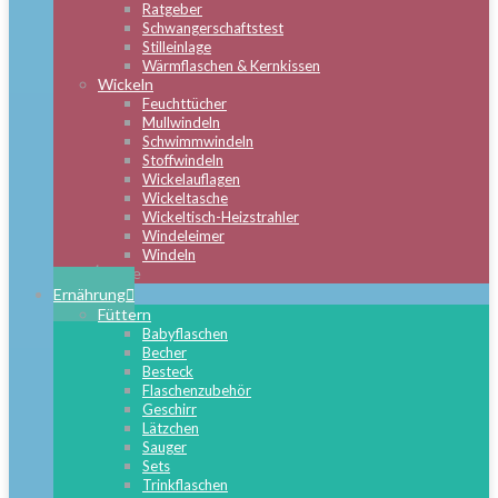
Ratgeber
Schwangerschaftstest
Stilleinlage
Wärmflaschen & Kernkissen
Wickeln
Feuchttücher
Mullwindeln
Schwimmwindeln
Stoffwindeln
Wickelauflagen
Wickeltasche
Wickeltisch-Heizstrahler
Windeleimer
Windeln
Close
Ernährung
Füttern
Babyflaschen
Becher
Besteck
Flaschenzubehör
Geschirr
Lätzchen
Sauger
Sets
Trinkflaschen