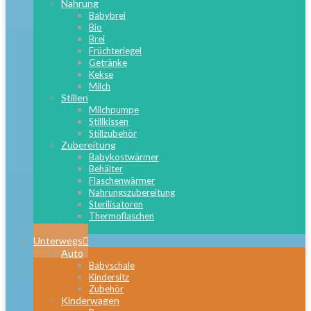
Nahrung
Babybrei
Bio
Brei
Früchteriegel
Getränke
Kekse
Milch
Stillen
Milchpumpe
Stillkissen
Stillzubehör
Zubereitung
Babykostwärmer
Behälter
Flaschenwärmer
Nahrungszubereitung
Sterilisatoren
Thermoflaschen
Close
Unterwegs
Auto
Babyschale
Kindersitz
Zubehör
Kinderwagen