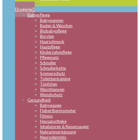
Close
Drogerie
Babypflege
Babywannen
Baden & Waschen
Biobabypflege
Bürsten
Haarschmuck
Hautpflege
Kinderzahnpflege
Pflegesets
Schnuller
Schnullerkette
Sonnenschutz
Toilettentraining
Töpfchen
Waschlappen
Wundschutz
Gesundheit
Babywaage
Fieberthermometer
Fitness
Hausapotheke
Inhalatoren & Nasensauger
Nahrungsergänzung
Neurodermitis